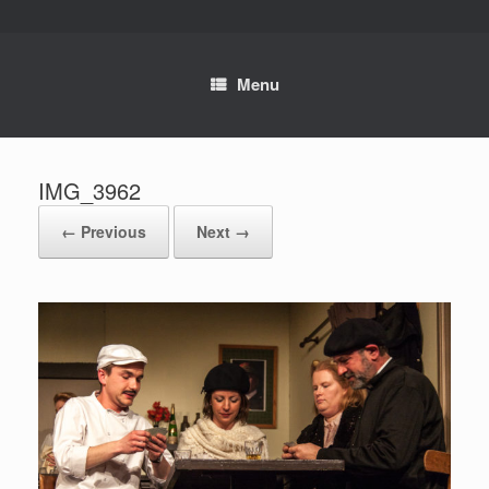
Skip
to
content
Menu
IMG_3962
← Previous
Next →