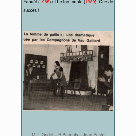
Faouët (
1985
) et Le ton monte (
1989
). Que de
succès !
M.T. Godet – R.Baudais – Jean Pestel