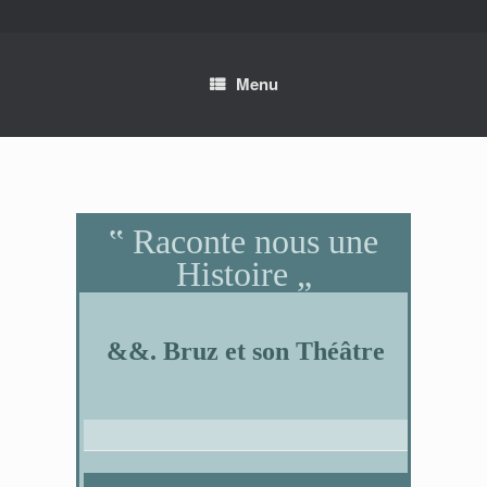
Skip
to
content
Menu
‟ Raconte nous une
Histoire „
&&. Bruz et son Théâtre