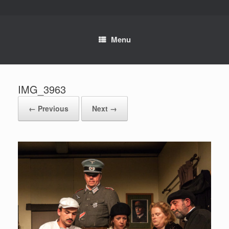
Skip
to
content
Menu
IMG_3963
← Previous
Next →