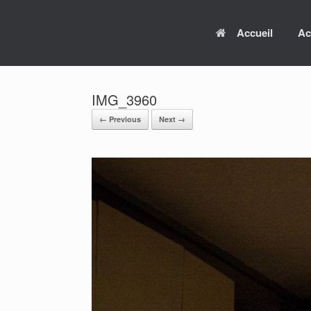
Skip
to
Accueil
Ac
content
IMG_3960
← Previous
Next →