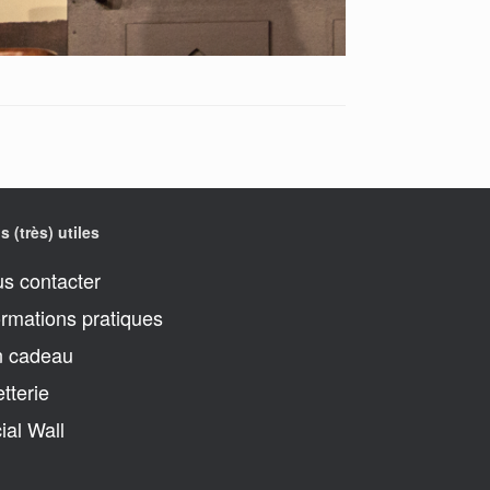
s (très) utiles
s contacter
ormations pratiques
 cadeau
etterie
ial Wall