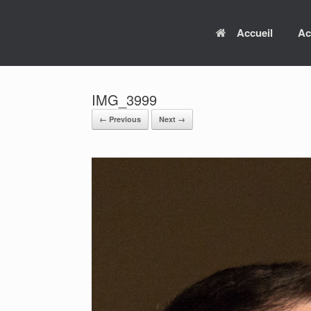
Skip
to
Accueil
Ac
content
IMG_3999
← Previous
Next →