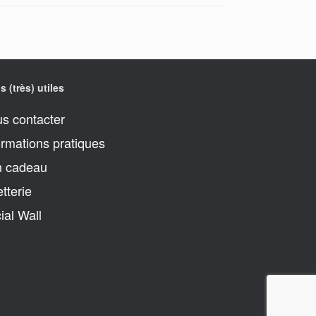
s (très) utiles
s contacter
ormations pratiques
 cadeau
etterie
ial Wall