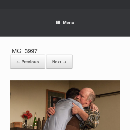
Skip
to
content
Menu
IMG_3997
← Previous
Next →