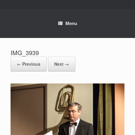
Skip
to
content
Menu
IMG_3939
← Previous
Next →