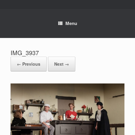
Skip
to
content
Menu
IMG_3937
← Previous
Next →