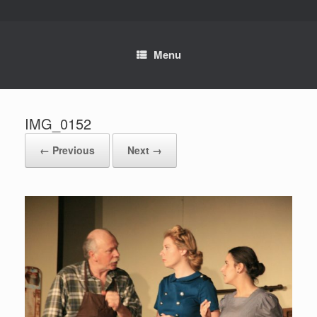
Skip
to
content
Menu
IMG_0152
← Previous
Next →