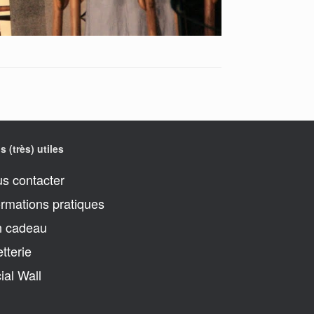
s (très) utiles
s contacter
ormations pratiques
 cadeau
etterie
ial Wall