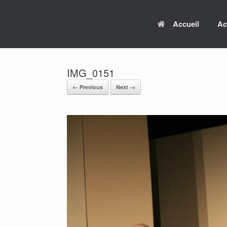
Skip
to
Accueil
Ac
content
IMG_0151
← Previous
Next →