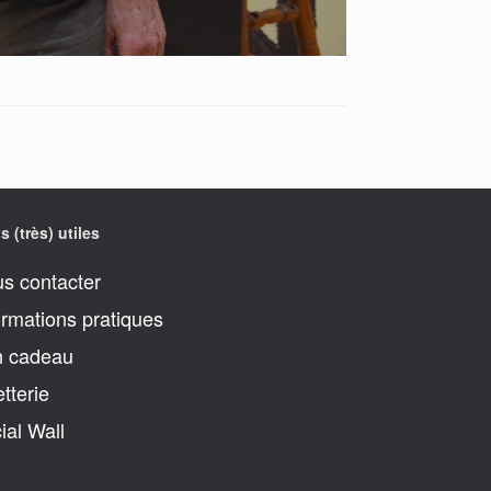
s (très) utiles
s contacter
ormations pratiques
 cadeau
etterie
ial Wall