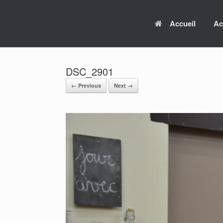
Skip
to
Accueil
Ac
content
DSC_2901
← Previous
Next →