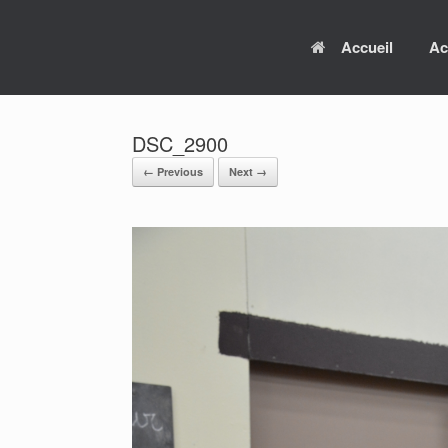
Skip
to
Accueil
Ac
content
DSC_2900
← Previous
Next →