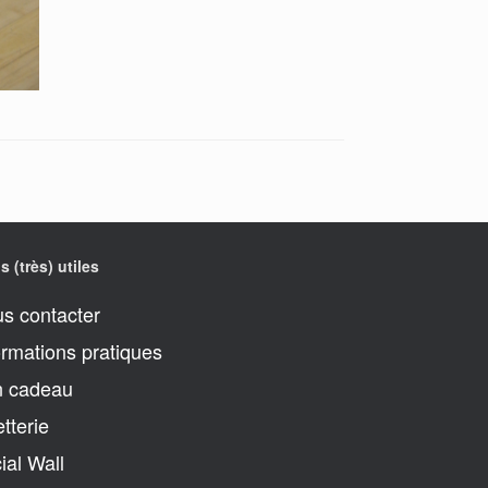
s (très) utiles
s contacter
ormations pratiques
 cadeau
etterie
ial Wall