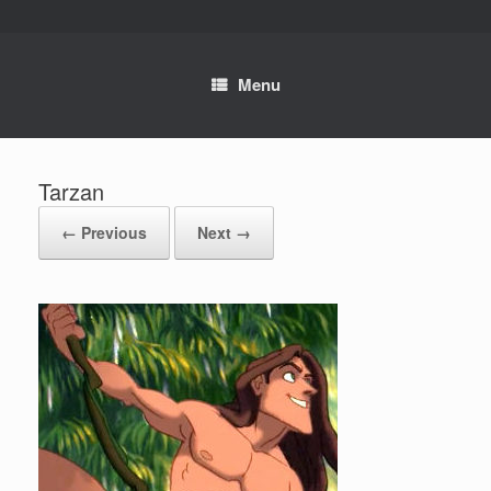
Skip
to
content
Menu
Tarzan
← Previous
Next →