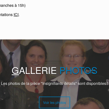
imanches à 15h)
ntations
ICI
.
G
ALLERIE
PHOTOS
Les photos de la pièce "Insignifiants détails" sont disponibles !
Voir les photos