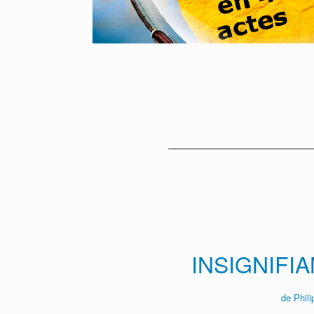
.
.
INSIGNIFI
de Phil