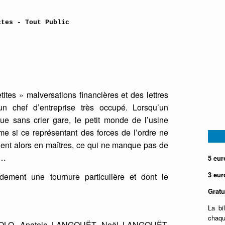
ctes - Tout Public
tites » malversations financières et des lettres
n chef d’entreprise très occupé. Lorsqu’un
ue sans crier gare, le petit monde de l’usine
e si ce représentant des forces de l’ordre ne
gnent alors en maîtres, ce qui ne manque pas de
un…
5 eur
3 eur
ement une tournure particulière et dont le
Gratu
La bi
chaq
OLO, Anatole LANGOUËT, Noël LANGOUËT,