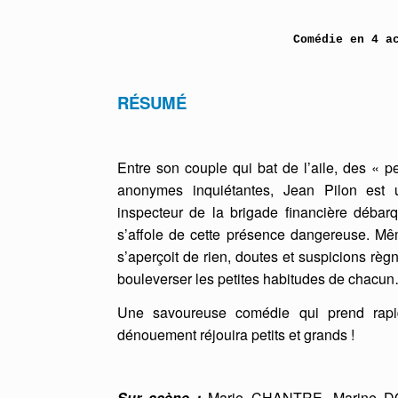
Comédie en 4 a
RÉSUMÉ
Entre son couple qui bat de l’aile, des « pe
anonymes inquiétantes, Jean Pilon est u
inspecteur de la brigade financière débarq
s’affole de cette présence dangereuse. Mêm
s’aperçoit de rien, doutes et suspicions rè
bouleverser les petites habitudes de chac
Une savoureuse comédie qui prend rapid
dénouement réjouira petits et grands !
Sur scène :
Marie CHANTRE, Marine D