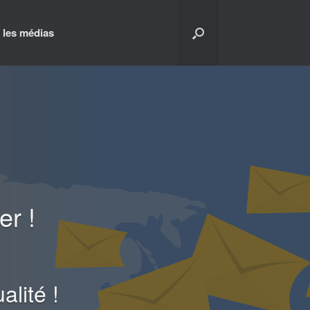
 les médias
er !
lité !