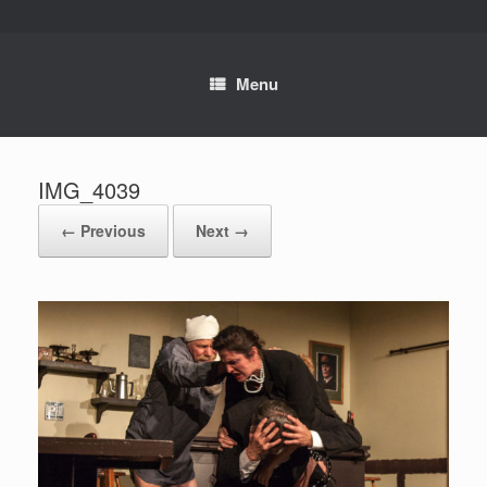
Skip
to
content
Menu
IMG_4039
← Previous
Next →