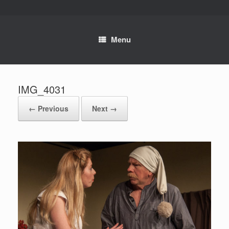
Skip
to
content
Menu
IMG_4031
← Previous
Next →