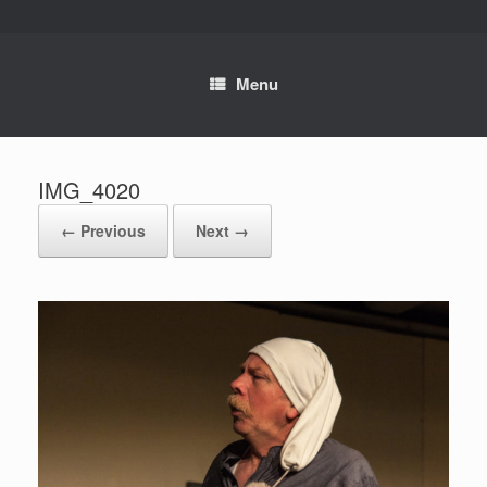
Skip
to
content
Menu
IMG_4020
← Previous
Next →