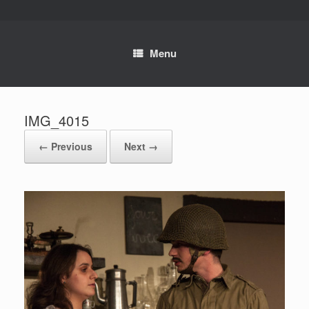
Skip
to
content
Menu
IMG_4015
← Previous
Next →