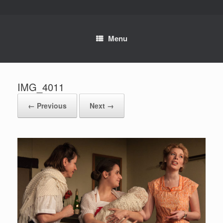
Skip
to
content
Menu
IMG_4011
← Previous
Next →