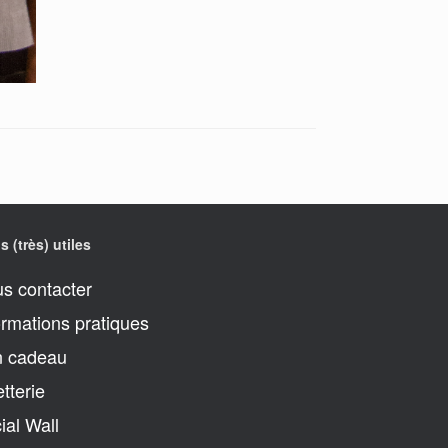
s (très) utiles
s contacter
ormations pratiques
 cadeau
etterie
ial Wall