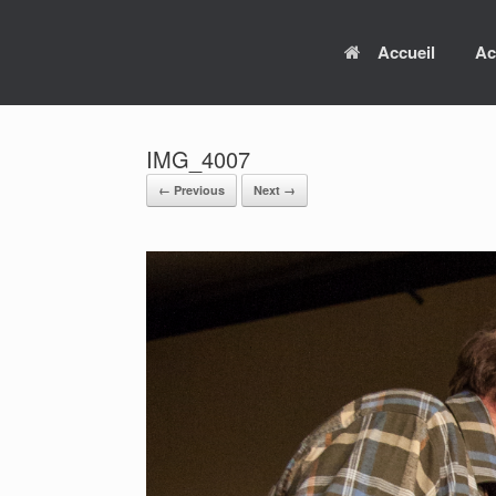
Skip
to
Accueil
Ac
content
IMG_4007
← Previous
Next →