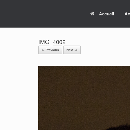
Skip
to
Accueil
Ac
content
IMG_4002
← Previous
Next →