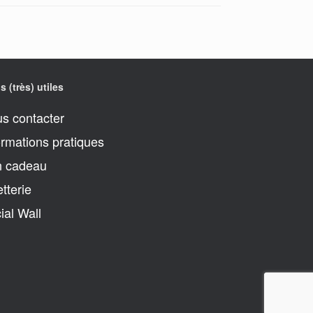
s (très) utiles
s contacter
ormations pratiques
 cadeau
etterie
ial Wall