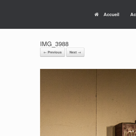
Skip
to
Accueil
Ac
content
IMG_3988
← Previous
Next →