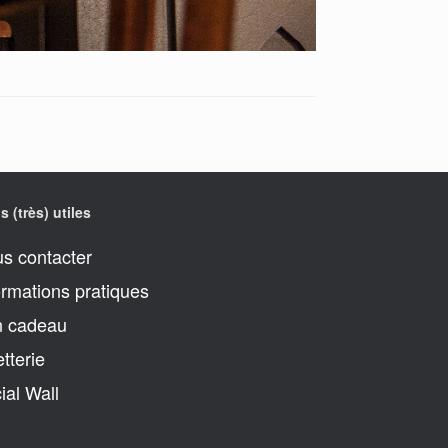
s (très) utiles
s contacter
ormations pratiques
 cadeau
etterie
ial Wall