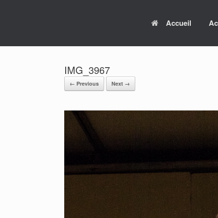
Skip
to
Accueil
Ac
content
IMG_3967
← Previous
Next →