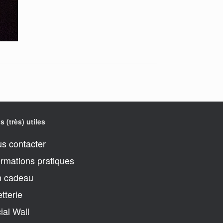
s (très) utiles
s contacter
ormations pratiques
 cadeau
etterie
ial Wall