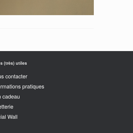
s (très) utiles
s contacter
ormations pratiques
 cadeau
etterie
ial Wall