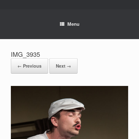
Skip
to
content
Menu
IMG_3935
← Previous
Next →