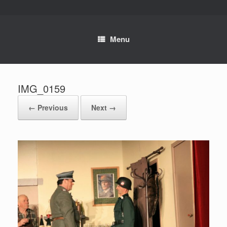
Skip
to
content
Menu
IMG_0159
← Previous
Next →