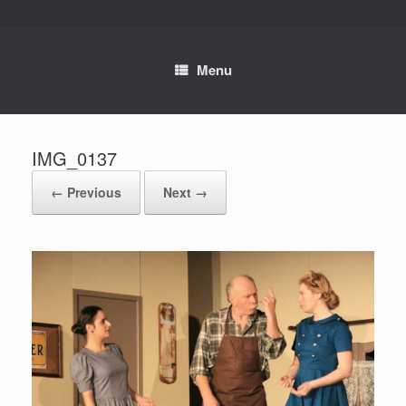
Skip
to
content
Menu
IMG_0137
← Previous
Next →