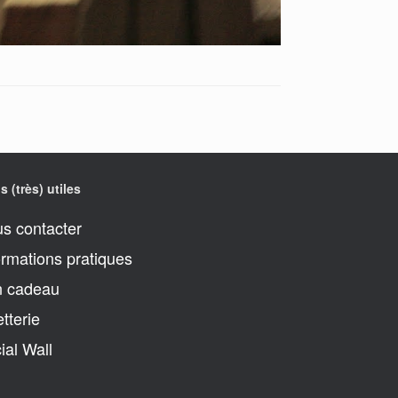
s (très) utiles
s contacter
ormations pratiques
 cadeau
etterie
ial Wall