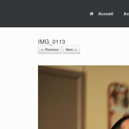
Skip
to
Accueil
Ac
content
IMG_0113
← Previous
Next →