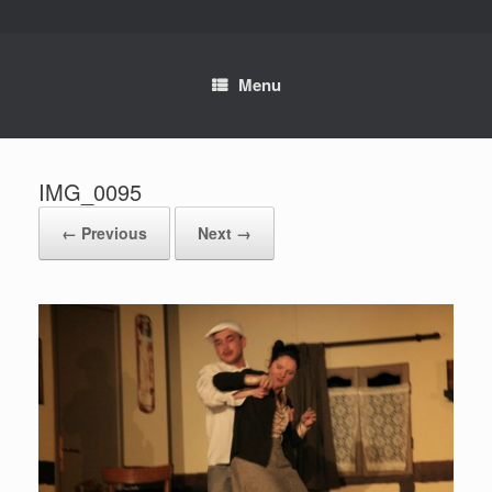
Skip
to
content
Menu
IMG_0095
← Previous
Next →