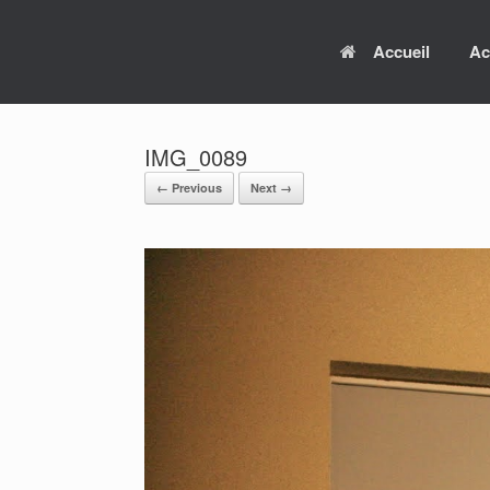
Skip
to
Accueil
Ac
content
IMG_0089
← Previous
Next →