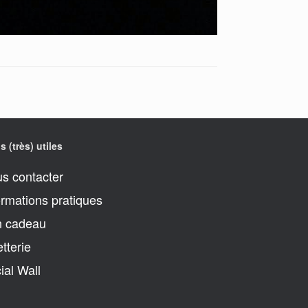
s (très) utiles
s contacter
ormations pratiques
 cadeau
etterie
ial Wall