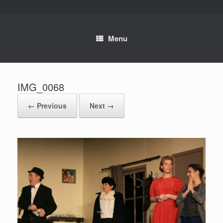
Skip
to
content
Menu
IMG_0068
← Previous
Next →