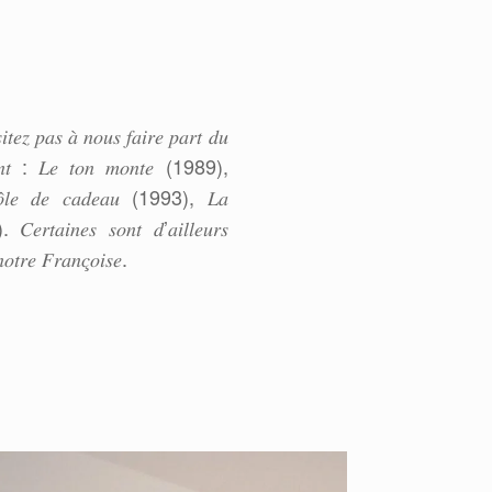
𝑡𝑒𝑧 𝑝𝑎𝑠 𝑎̀ 𝑛𝑜𝑢𝑠 𝑓𝑎𝑖𝑟𝑒 𝑝𝑎𝑟𝑡 𝑑𝑢
𝑒𝑛𝑡 : 𝐿𝑒 𝑡𝑜𝑛 𝑚𝑜𝑛𝑡𝑒 (1989),
𝑟𝑜̂𝑙𝑒 𝑑𝑒 𝑐𝑎𝑑𝑒𝑎𝑢 (1993), 𝐿𝑎
𝑟𝑡𝑎𝑖𝑛𝑒𝑠 𝑠𝑜𝑛𝑡 𝑑’𝑎𝑖𝑙𝑙𝑒𝑢𝑟𝑠
𝑜𝑡𝑟𝑒 𝐹𝑟𝑎𝑛𝑐̧𝑜𝑖𝑠𝑒.