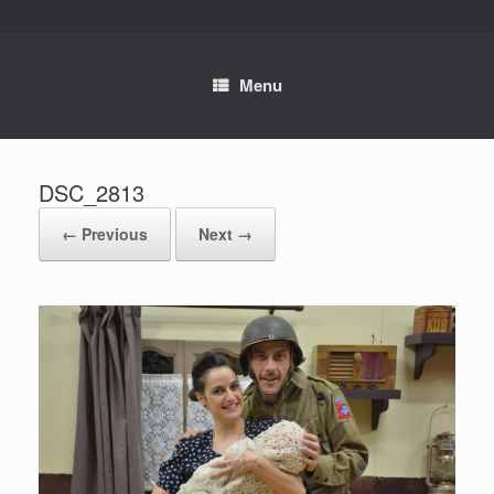
Skip
to
content
Menu
DSC_2813
← Previous
Next →