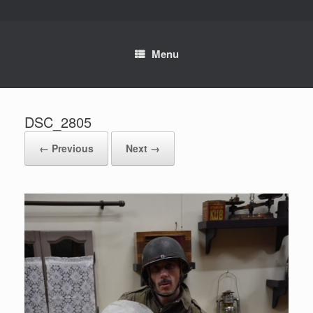
Skip
to
content
Menu
DSC_2805
← Previous
Next →