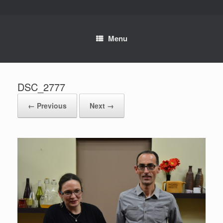
Skip
to
content
Menu
DSC_2777
← Previous
Next →