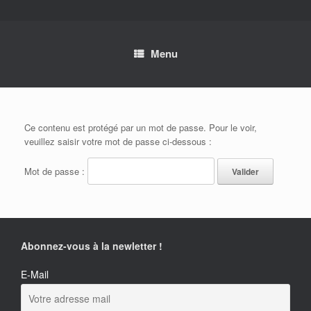
Skip
to
content
Menu
Ce contenu est protégé par un mot de passe. Pour le voir,
veuillez saisir votre mot de passe ci-dessous :
Mot de passe :
Abonnez-vous à la newletter !
E-Mail