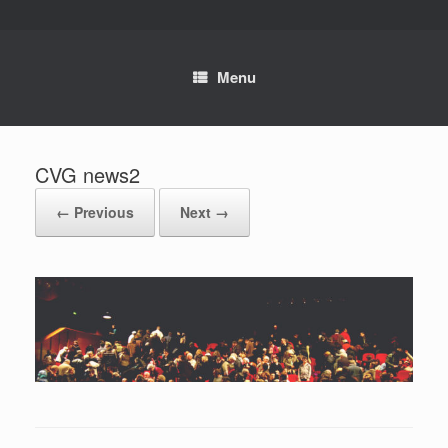
Skip
to
content
Menu
CVG news2
← Previous
Next →