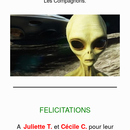
Les Compagnons.
FELICITATIONS
Juliette T
.
et
Cécile C.
pour leur
A