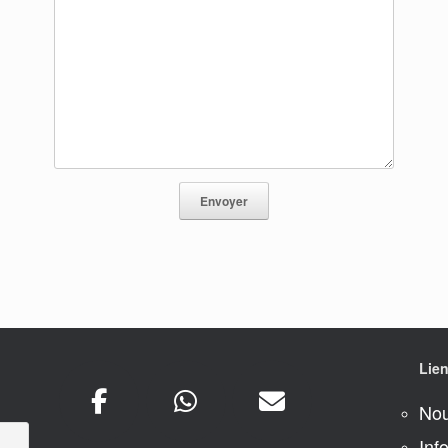
Lien
Nou
Inf