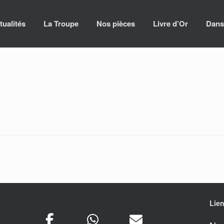
tualités
La Troupe
Nos pièces
Livre d’Or
Dans
Lien