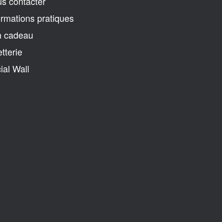
s contacter
ormations pratiques
 cadeau
etterie
ial Wall