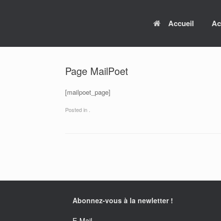
Skip
to
Accueil
Ac
content
Page MailPoet
[mailpoet_page]
Posted in .
Post navigation
Abonnez-vous à la newletter !
E-Mail