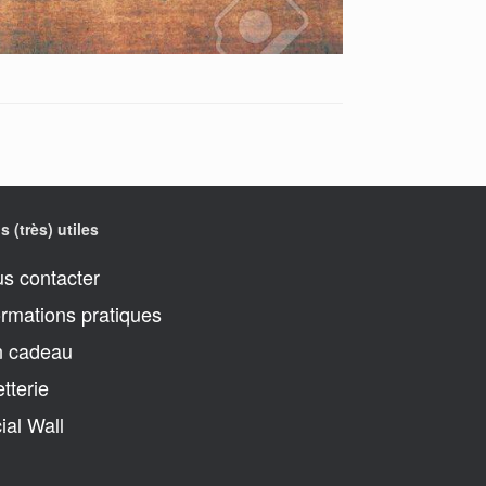
s (très) utiles
s contacter
ormations pratiques
 cadeau
etterie
ial Wall