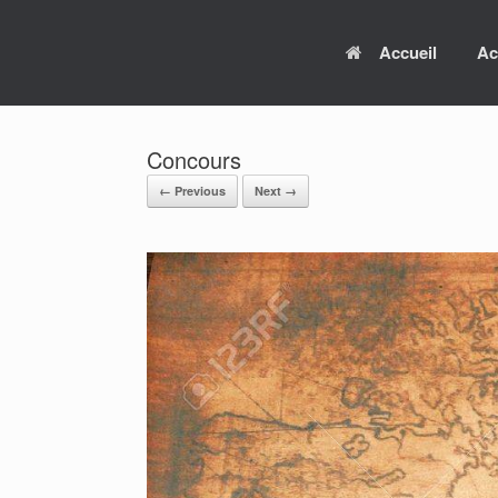
Skip
to
Accueil
Ac
content
Concours
← Previous
Next →