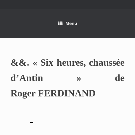
Skip
to
content
Menu
&&. « Six heures, chaussée
d’Antin » de
Roger
FERDINAND
.
→