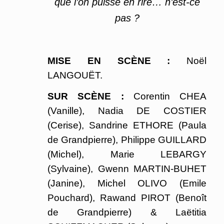
que l’on puisse en rire… n’est-ce
pas ?
MISE EN SCÈNE :
Noël
LANGOUËT.
SUR SCÈNE :
Corentin CHEA
(Vanille), Nadia DE COSTIER
(Cerise), Sandrine ETHORE (Paula
de Grandpierre), Philippe GUILLARD
(Michel), Marie LEBARGY
(Sylvaine), Gwenn MARTIN-BUHET
(Janine), Michel OLIVO (Emile
Pouchard), Rawand PIROT (Benoît
de Grandpierre) & Laëtitia