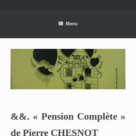
Skip
to
content
Menu
&&. « Pension Complète »
de Pierre CHESNOT