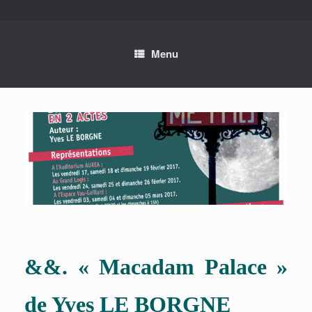
Skip
to
content
Menu
&&. « Macadam Palace »
de Yves LE BORGNE