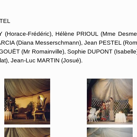
TEL
 (Horace-Frédéric), Hélène PRIOUL (Mme Desmerm
GARCIA (Diana Messerschmann), Jean PESTEL (Ro
NGOUËT (Mr Romainville), Sophie DUPONT (Isabelle
at), Jean-Luc MARTIN (Josué).