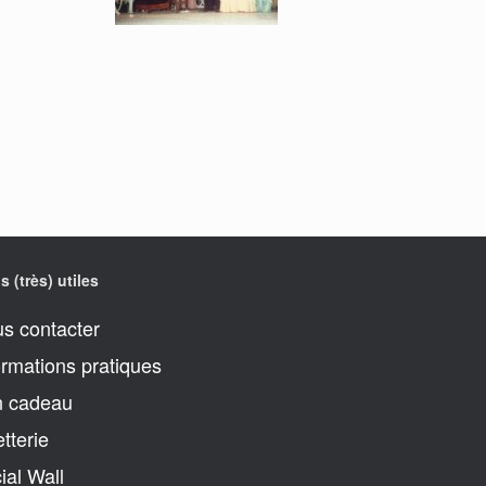
s (très) utiles
s contacter
ormations pratiques
 cadeau
etterie
ial Wall