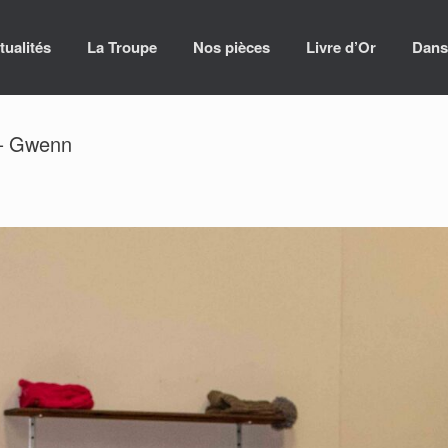
tualités
La Troupe
Nos pièces
Livre d’Or
Dans
 – Gwenn