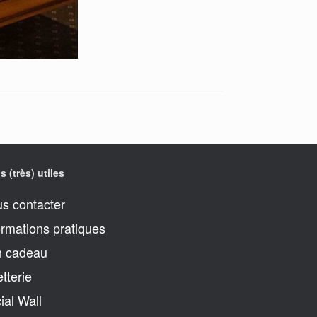
s (très) utiles
s contacter
ormations pratiques
 cadeau
etterie
ial Wall