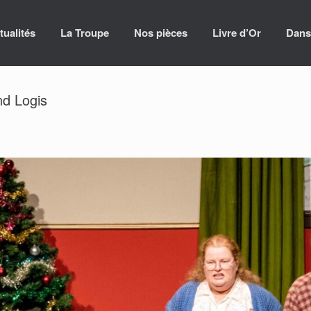
tualités
La Troupe
Nos pièces
Livre d’Or
Dans
nd Logis