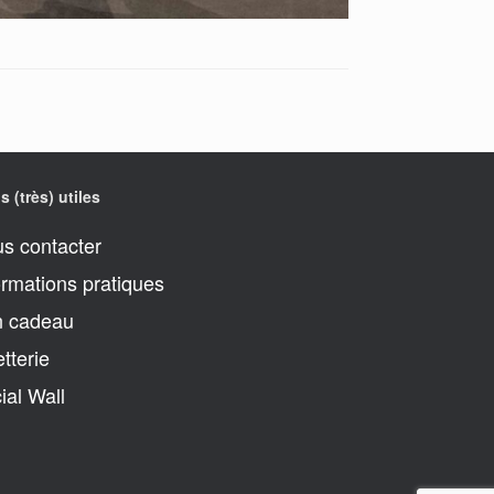
s (très) utiles
s contacter
ormations pratiques
 cadeau
etterie
ial Wall