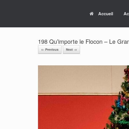
Skip
to
Accueil
Ac
content
198 Qu’importe le Flocon – Le Gra
← Previous
Next →